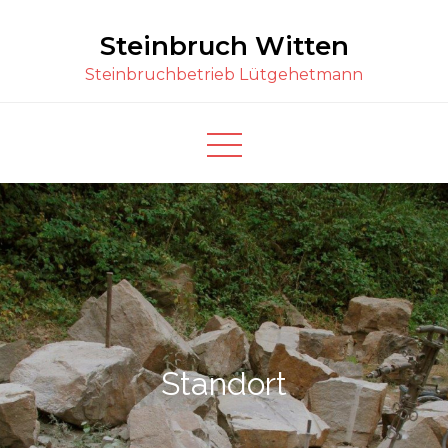
Skip
Steinbruch Witten
to
content
Steinbruchbetrieb Lütgehetmann
Standort